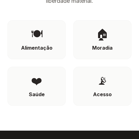
liberdade material.
🍽️
🏠
Alimentação
Moradia
❤️
📡
Saúde
Acesso